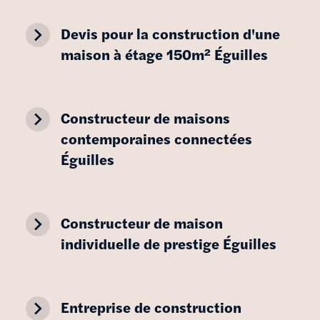
navigate_next
Devis pour la construction d'une
maison à étage 150m² Éguilles
navigate_next
Constructeur de maisons
contemporaines connectées
Éguilles
navigate_next
Constructeur de maison
individuelle de prestige Éguilles
navigate_next
Entreprise de construction