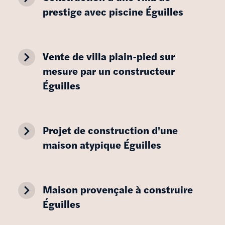
prestige avec piscine Éguilles
navigate_next
Vente de villa plain-pied sur
mesure par un constructeur
Éguilles
navigate_next
Projet de construction d'une
maison atypique Éguilles
navigate_next
Maison provençale à construire
Éguilles