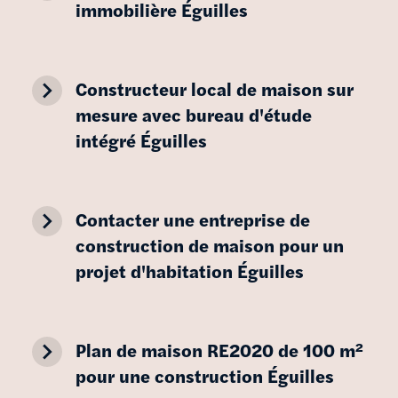
immobilière Éguilles
navigate_next
Constructeur local de maison sur
mesure avec bureau d'étude
intégré Éguilles
navigate_next
Contacter une entreprise de
construction de maison pour un
projet d'habitation Éguilles
navigate_next
Plan de maison RE2020 de 100 m²
pour une construction Éguilles