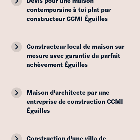
navigate_next
Devis pour une maison
contemporaine à toi plat par
constructeur CCMI Éguilles
navigate_next
Constructeur local de maison sur
mesure avec garantie du parfait
achèvement Éguilles
navigate_next
Maison d'architecte par une
entreprise de construction CCMI
Éguilles
navigate_next
Construction d'une villa de